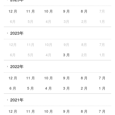
12 月
11 月
10 月
9 月
8 月
7月
6月
5月
4月
3月
2月
1月
2023年
12月
11月
10月
9月
8月
7月
6月
5月
4月
3 月
2月
1月
2022年
12 月
11 月
10 月
9 月
8 月
7 月
6 月
5 月
4 月
3 月
2 月
1 月
2021年
12 月
11 月
10 月
9 月
8 月
7 月