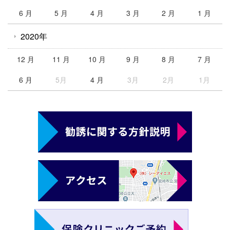
6 月
5 月
4 月
3 月
2 月
1 月
2020年
12 月
11 月
10 月
9 月
8 月
7 月
6 月
5月
4 月
3月
2月
1月