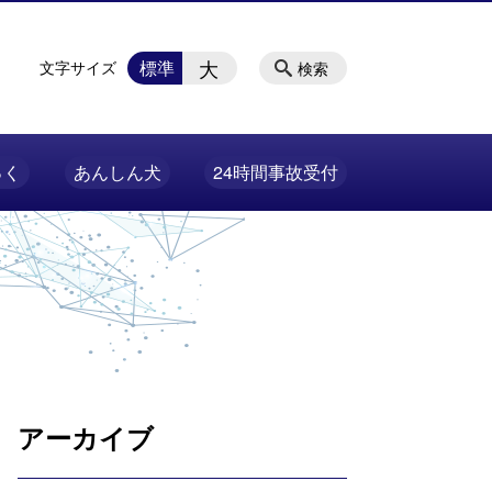
大
標準
文字サイズ
検索
っく
あんしん犬
24時間事故受付
アーカイブ