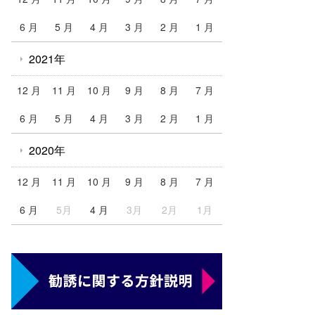
6 月
5 月
4 月
3 月
2 月
1 月
2021年
12 月
11 月
10 月
9 月
8 月
7 月
6 月
5 月
4 月
3 月
2 月
1 月
2020年
12 月
11 月
10 月
9 月
8 月
7 月
6 月
5月
4 月
3月
2月
1月