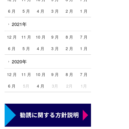
6 月
5 月
4 月
3 月
2 月
1 月
2021年
12 月
11 月
10 月
9 月
8 月
7 月
6 月
5 月
4 月
3 月
2 月
1 月
2020年
12 月
11 月
10 月
9 月
8 月
7 月
6 月
5月
4 月
3月
2月
1月