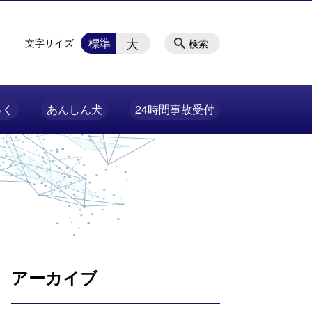
大
標準
文字サイズ
検索
っく
あんしん犬
24時間事故受付
アーカイブ