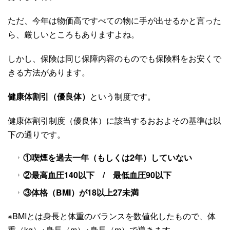
ただ、今年は物価高ですべての物に手が出せるかと言った
ら、厳しいところもありますよね。
しかし、保険は同じ保障内容のものでも保険料をお安くで
きる方法があります。
健康体割引（優良体）
という制度です。
健康体割引制度（優良体）に該当するおおよその基準は以
下の通りです。
①喫煙を過去一年（もしくは2年）していない
②最高血圧140以下 / 最低血圧90以下
③体格（BMI）が18以上27未満
※BMIとは身長と体重のバランスを数値化したもので、体
重（kg）÷身長（m）÷身長（m）で導きます。