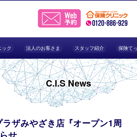
ニック
法人のお客さま
スタッフ紹介
保険て
C.I.S News
プラザみやざき店『オープン1周
らせ