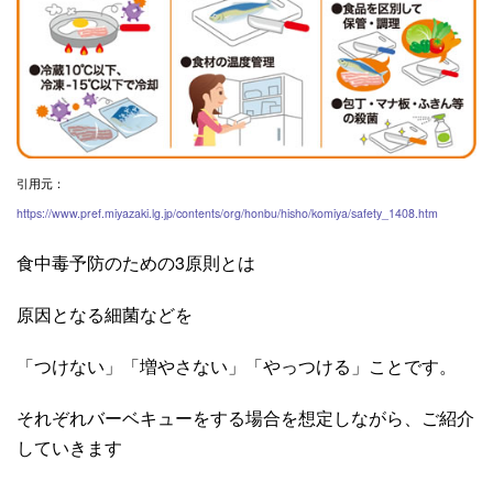
引用元：
https://www.pref.miyazaki.lg.jp/contents/org/honbu/hisho/komiya/safety_1408.htm
食中毒予防のための
3
原則とは
原因となる細菌などを
「つけない」「増やさない」「やっつける」ことです。
それぞれバーベキューをする場合を想定しながら、ご紹介
していきます