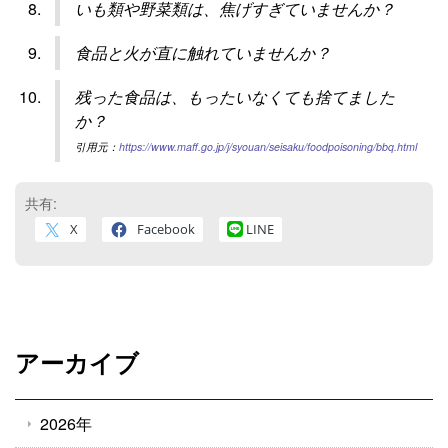
いも類や野菜類は、焦げすぎていませんか？
食品と火が直に触れていませんか？
残った食品は、もったいなくても捨てました
か？
引用元：
https://www.maff.go.jp/j/syouan/seisaku/foodpoisoning/bbq.html
共有:
X
Facebook
LINE
アーカイブ
2026年