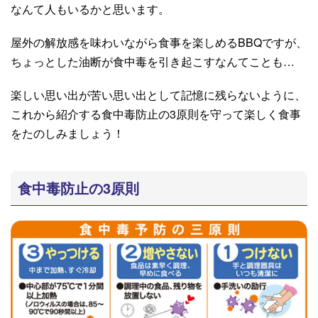
なんて人もいるかと思います。
屋外の解放感を味わいながら食事を楽しめる
BBQ
ですが、
ちょっとした油断が食中毒を引き起こすなんてことも
…
楽しい思い出が苦い思い出として記憶に残らないように、
これから紹介する食中毒防止の
3
原則を守って楽しく食事
をたのしみましょう！
食中毒防止の
3
原則