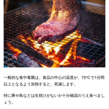
一般的な食中毒菌は、食品の中心の温度が、
75℃
で
1
分間
以上となるよう加熱すると、死滅します。
特に豚や鳥などは生焼けがないか十分確認のうえ食べまし
ょう。