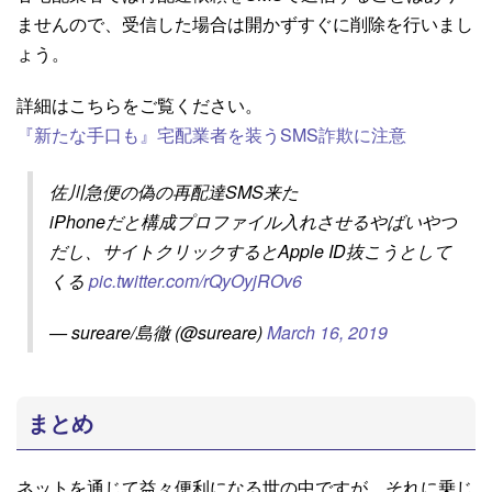
ませんので、受信した場合は開かずすぐに削除を行いまし
ょう。
詳細はこちらをご覧ください。
『新たな手口も』宅配業者を装うSMS詐欺に注意
佐川急便の偽の再配達SMS来た
iPhoneだと構成プロファイル入れさせるやばいやつ
だし、サイトクリックするとApple ID抜こうとして
くる
pic.twitter.com/rQyOyjROv6
— sureare/島徹 (@sureare)
March 16, 2019
まとめ
ネットを通じて益々便利になる世の中ですが、それに乗じ