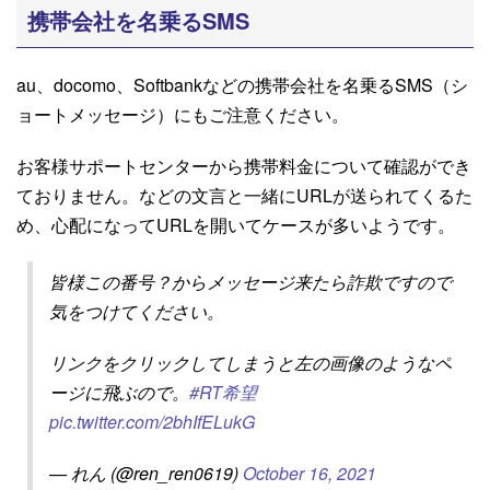
携帯会社を名乗るSMS
au、docomo、Softbankなどの携帯会社を名乗るSMS（シ
ョートメッセージ）にもご注意ください。
お客様サポートセンターから携帯料金について確認ができ
ておりません。などの文言と一緒にURLが送られてくるた
め、心配になってURLを開いてケースが多いようです。
皆様この番号？からメッセージ来たら詐欺ですので
気をつけてください。
リンクをクリックしてしまうと左の画像のようなペ
ージに飛ぶので。
#RT希望
pic.twitter.com/2bhIfELukG
— れん (@ren_ren0619)
October 16, 2021