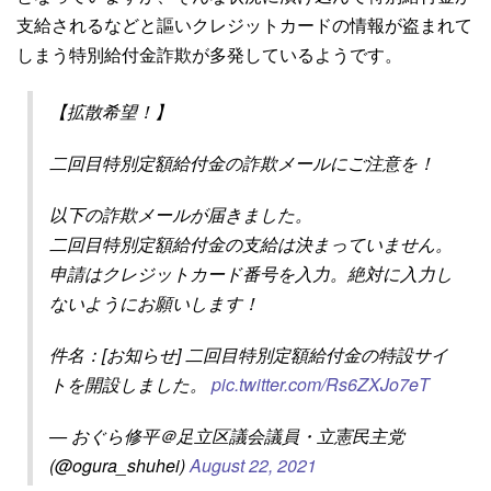
支給されるなどと謳いクレジットカードの情報が盗まれて
しまう特別給付金詐欺が多発しているようです。
【拡散希望！】
二回目特別定額給付金の詐欺メールにご注意を！
以下の詐欺メールが届きました。
二回目特別定額給付金の支給は決まっていません。
申請はクレジットカード番号を入力。絶対に入力し
ないようにお願いします！
件名：[お知らせ] 二回目特別定額給付金の特設サイ
トを開設しました。
pic.twitter.com/Rs6ZXJo7eT
— おぐら修平＠足立区議会議員・立憲民主党
(@ogura_shuhei)
August 22, 2021